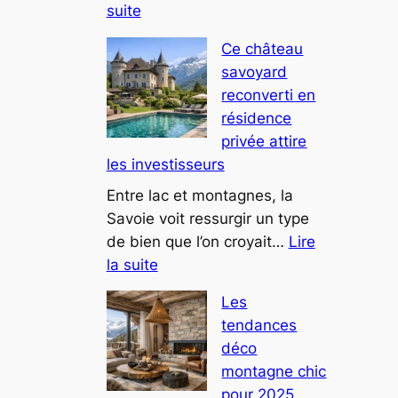
:
suite
À
Ce château
Thonon-
savoyard
les-
reconverti en
Bains,
résidence
une
privée attire
villa
les investisseurs
au
design
Entre lac et montagnes, la
futuriste
Savoie voit ressurgir un type
attire
de bien que l’on croyait…
Lire
:
tous
la suite
Ce
les
Les
château
regards
tendances
savoyard
déco
reconverti
montagne chic
en
pour 2025