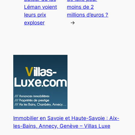
Annecy
Léman voient
moins de 2
mêle
leurs prix
millions d’euros ?
nature
exploser
→
et
haute
technologie
Immobilier en Savoie et Haute-Savoie : Aix-
les-Bains, Annecy, Genève – Villas Luxe