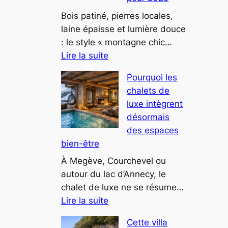
résidence
privée
Bois patiné, pierres locales,
attire
laine épaisse et lumière douce
les
: le style « montagne chic…
:
investisseurs
Lire la suite
Les
Pourquoi les
tendances
chalets de
déco
luxe intègrent
montagne
désormais
chic
des espaces
pour
bien-être
2025
À Megève, Courchevel ou
autour du lac d’Annecy, le
chalet de luxe ne se résume…
:
Lire la suite
Pourquoi
Cette villa
les