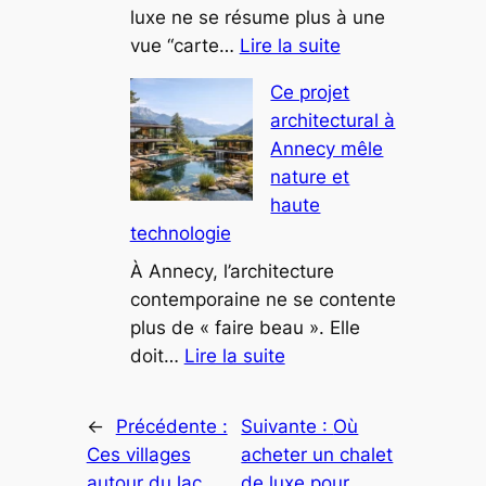
intrigue
luxe ne se résume plus à une
:
les
vue “carte…
Lire la suite
Comment
curieux
Ce projet
les
architectural à
maisons
Annecy mêle
d’architecte
nature et
redéfinissent
haute
le
technologie
luxe
en
À Annecy, l’architecture
montagne
contemporaine ne se contente
plus de « faire beau ». Elle
:
doit…
Lire la suite
Ce
projet
←
Précédente :
Suivante :
Où
architectural
Ces villages
acheter un chalet
à
autour du lac
de luxe pour