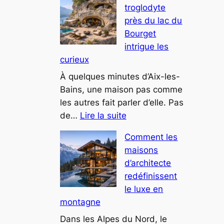
troglodyte
chalets
près du lac du
de
Bourget
luxe
intrigue les
intègrent
curieux
désormais
des
À quelques minutes d’Aix-les-
espaces
Bains, une maison pas comme
bien-
les autres fait parler d’elle. Pas
:
être
de…
Lire la suite
Cette
Comment les
villa
maisons
troglodyte
d’architecte
près
redéfinissent
du
le luxe en
lac
montagne
du
Bourget
Dans les Alpes du Nord, le