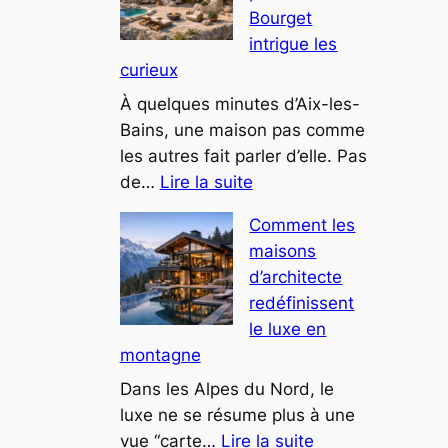
Bourget
luxe
intrigue les
intègrent
curieux
désormais
des
À quelques minutes d’Aix-les-
espaces
Bains, une maison pas comme
bien-
les autres fait parler d’elle. Pas
:
être
de…
Lire la suite
Cette
Comment les
villa
maisons
troglodyte
d’architecte
près
redéfinissent
du
le luxe en
lac
montagne
du
Bourget
Dans les Alpes du Nord, le
intrigue
luxe ne se résume plus à une
:
les
vue “carte…
Lire la suite