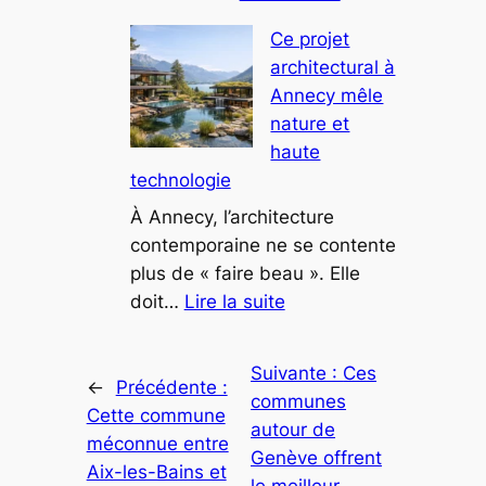
Comment
curieux
Ce projet
les
architectural à
maisons
Annecy mêle
d’architecte
nature et
redéfinissent
haute
le
technologie
luxe
en
À Annecy, l’architecture
montagne
contemporaine ne se contente
plus de « faire beau ». Elle
:
doit…
Lire la suite
Ce
projet
Suivante :
Ces
architectural
←
Précédente :
communes
à
Cette commune
autour de
Annecy
méconnue entre
Genève offrent
mêle
Aix-les-Bains et
le meilleur