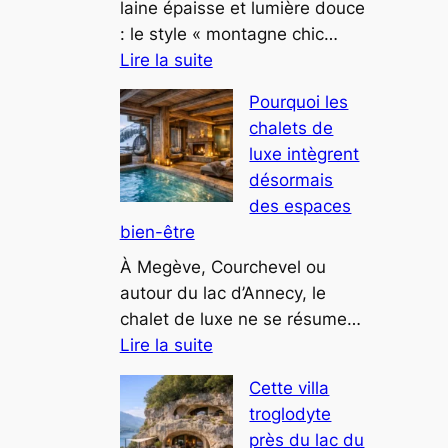
attire
laine épaisse et lumière douce
les
: le style « montagne chic…
:
investisseurs
Lire la suite
Les
Pourquoi les
tendances
chalets de
déco
luxe intègrent
montagne
désormais
chic
des espaces
pour
bien-être
2025
À Megève, Courchevel ou
autour du lac d’Annecy, le
chalet de luxe ne se résume…
:
Lire la suite
Pourquoi
Cette villa
les
troglodyte
chalets
près du lac du
de