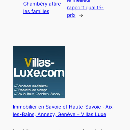
nature
Chambéry attire
rapport qualité-
et
les familles
prix
→
haute
technologie
Immobilier en Savoie et Haute-Savoie : Aix-
les-Bains, Annecy, Genève – Villas Luxe