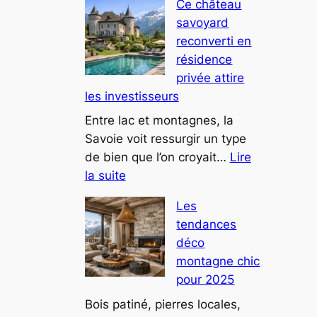
Ce château
Thonon-
savoyard
les-
reconverti en
Bains,
résidence
une
privée attire
villa
les investisseurs
au
design
Entre lac et montagnes, la
futuriste
Savoie voit ressurgir un type
attire
de bien que l’on croyait…
Lire
:
tous
la suite
Ce
les
Les
château
regards
tendances
savoyard
déco
reconverti
montagne chic
en
pour 2025
résidence
privée
Bois patiné, pierres locales,