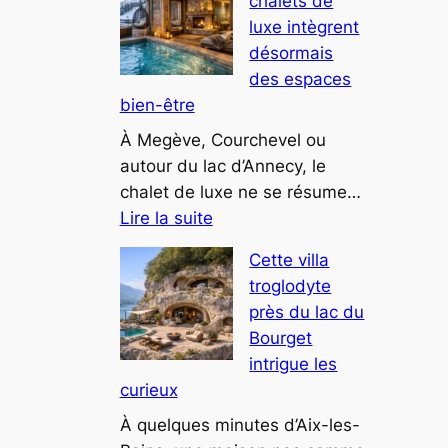
chalets de
déco
luxe intègrent
montagne
désormais
chic
des espaces
pour
bien-être
2025
À Megève, Courchevel ou
autour du lac d’Annecy, le
chalet de luxe ne se résume…
:
Lire la suite
Pourquoi
Cette villa
les
troglodyte
chalets
près du lac du
de
Bourget
luxe
intrigue les
intègrent
curieux
désormais
des
À quelques minutes d’Aix-les-