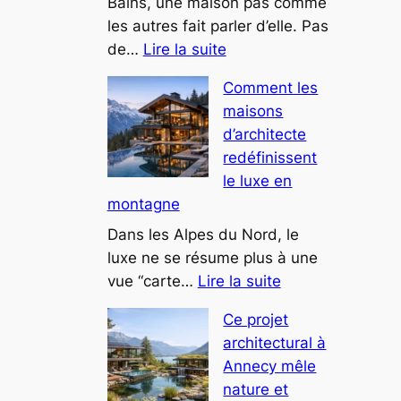
espaces
Bains, une maison pas comme
bien-
les autres fait parler d’elle. Pas
:
être
de…
Lire la suite
Cette
Comment les
villa
maisons
troglodyte
d’architecte
près
redéfinissent
du
le luxe en
lac
montagne
du
Bourget
Dans les Alpes du Nord, le
intrigue
luxe ne se résume plus à une
:
les
vue “carte…
Lire la suite
Comment
curieux
Ce projet
les
architectural à
maisons
Annecy mêle
d’architecte
nature et
redéfinissent