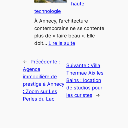
haute
le
technologie
luxe
en
À Annecy, l’architecture
montagne
contemporaine ne se contente
plus de « faire beau ». Elle
:
doit…
Lire la suite
Ce
projet
←
Précédente :
architectural
Suivante :
Villa
Agence
à
Thermae Aix les
immobilière de
Annecy
Bains : location
prestige à Annecy
mêle
de studios pour
: Zoom sur Les
nature
les curistes
→
Perles du Lac
et
haute
technologie