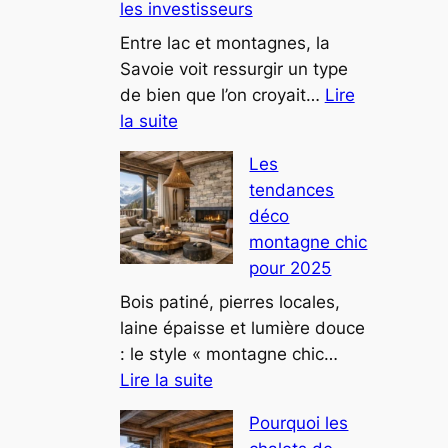
les investisseurs
au
design
Entre lac et montagnes, la
futuriste
Savoie voit ressurgir un type
attire
de bien que l’on croyait…
Lire
:
tous
la suite
Ce
les
Les
château
regards
tendances
savoyard
déco
reconverti
montagne chic
en
pour 2025
résidence
privée
Bois patiné, pierres locales,
attire
laine épaisse et lumière douce
les
: le style « montagne chic…
:
investisseurs
Lire la suite
Les
Pourquoi les
tendances