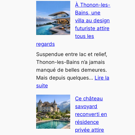
À Thonon-les-
Bains, une
villa au design
futuriste attire
tous les
regards
Suspendue entre lac et relief,
Thonon-les-Bains n’a jamais
manqué de belles demeures.
Mais depuis quelques…
Lire la
:
suite
À
Ce château
Thonon-
savoyard
les-
reconverti en
Bains,
résidence
une
privée attire
villa