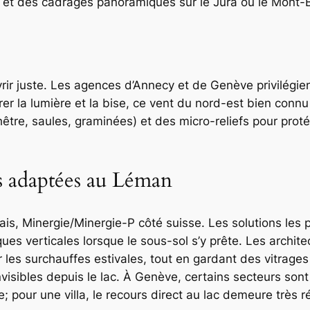
 et des cadrages panoramiques sur le Jura ou le Mont-Bl
vrir juste. Les agences d’Annecy et de Genève privilégien
rer la lumière et la bise, ce vent du nord-est bien connu
être, saules, graminées) et des micro-reliefs pour pro
s adaptées au Léman
is, Minergie/Minergie-P côté suisse. Les solutions les 
s verticales lorsque le sous-sol s’y prête. Les architec
r les surchauffes estivales, tout en gardant des vitrage
nvisibles depuis le lac. À Genève, certains secteurs son
ne; pour une villa, le recours direct au lac demeure très 