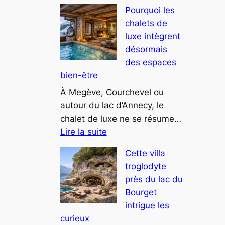
Les
Pourquoi les
tendances
chalets de
déco
luxe intègrent
montagne
désormais
chic
des espaces
pour
bien-être
2025
À Megève, Courchevel ou
autour du lac d’Annecy, le
chalet de luxe ne se résume…
:
Lire la suite
Pourquoi
Cette villa
les
troglodyte
chalets
près du lac du
de
Bourget
luxe
intrigue les
intègrent
curieux
désormais