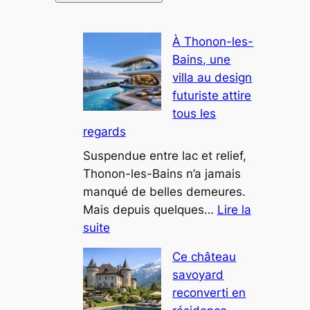
À Thonon-les-
Bains, une
villa au design
futuriste attire
tous les
regards
Suspendue entre lac et relief,
Thonon-les-Bains n’a jamais
manqué de belles demeures.
Mais depuis quelques…
Lire la
:
suite
À
Ce château
Thonon-
savoyard
les-
reconverti en
Bains,