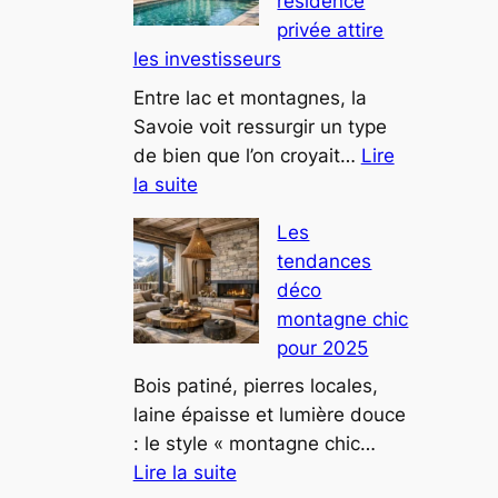
résidence
une
privée attire
villa
les investisseurs
au
design
Entre lac et montagnes, la
futuriste
Savoie voit ressurgir un type
attire
de bien que l’on croyait…
Lire
:
tous
la suite
Ce
les
Les
château
regards
tendances
savoyard
déco
reconverti
montagne chic
en
pour 2025
résidence
privée
Bois patiné, pierres locales,
attire
laine épaisse et lumière douce
les
: le style « montagne chic…
:
investisseurs
Lire la suite