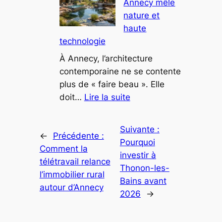
Annecy mêle
d’architecte
nature et
redéfinissent
haute
le
technologie
luxe
en
À Annecy, l’architecture
montagne
contemporaine ne se contente
plus de « faire beau ». Elle
:
doit…
Lire la suite
Ce
projet
Suivante :
architectural
←
Précédente :
Pourquoi
à
Comment la
investir à
Annecy
télétravail relance
Thonon-les-
mêle
l’immobilier rural
Bains avant
nature
autour d’Annecy
2026
→
et
haute