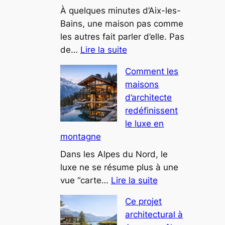
des
À quelques minutes d’Aix-les-
espaces
Bains, une maison pas comme
bien-
les autres fait parler d’elle. Pas
:
être
de…
Lire la suite
Cette
Comment les
villa
maisons
troglodyte
d’architecte
près
redéfinissent
du
le luxe en
lac
montagne
du
Bourget
Dans les Alpes du Nord, le
intrigue
luxe ne se résume plus à une
:
les
vue “carte…
Lire la suite
Comment
curieux
Ce projet
les
architectural à
maisons