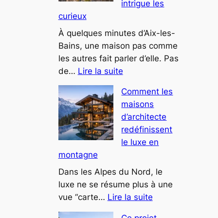
intrigue les
intègrent
curieux
désormais
des
À quelques minutes d’Aix-les-
espaces
Bains, une maison pas comme
bien-
les autres fait parler d’elle. Pas
:
être
de…
Lire la suite
Cette
Comment les
villa
maisons
troglodyte
d’architecte
près
redéfinissent
du
le luxe en
lac
montagne
du
Bourget
Dans les Alpes du Nord, le
intrigue
luxe ne se résume plus à une
:
les
vue “carte…
Lire la suite
Comment
curieux
Ce projet