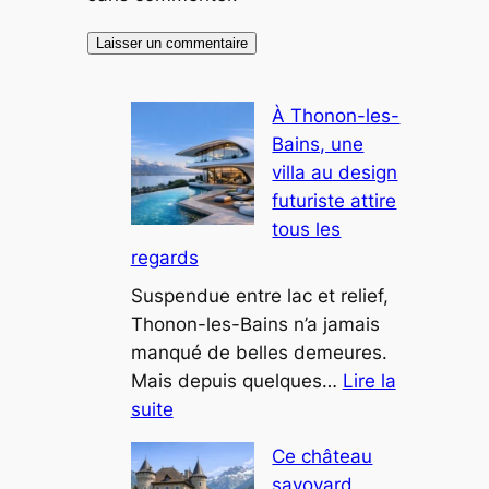
À Thonon-les-
Bains, une
villa au design
futuriste attire
tous les
regards
Suspendue entre lac et relief,
Thonon-les-Bains n’a jamais
manqué de belles demeures.
Mais depuis quelques…
Lire la
:
suite
À
Ce château
Thonon-
savoyard