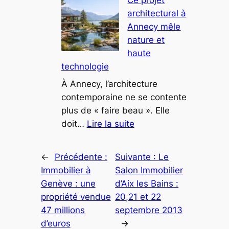
les
architectural à
maisons
Annecy mêle
d’architecte
nature et
redéfinissent
haute
le
technologie
luxe
en
À Annecy, l’architecture
montagne
contemporaine ne se contente
plus de « faire beau ». Elle
:
doit…
Lire la suite
Ce
projet
←
Précédente :
Suivante :
Le
architectural
Immobilier à
Salon Immobilier
à
Genève : une
d’Aix les Bains :
Annecy
propriété vendue
20,21 et 22
mêle
47 millions
septembre 2013
nature
d’euros
→