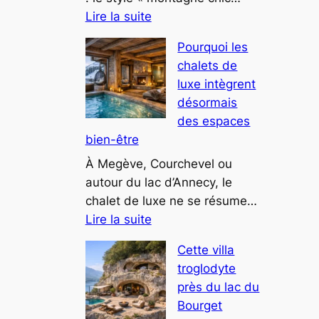
:
investisseurs
Lire la suite
Les
Pourquoi les
tendances
chalets de
déco
luxe intègrent
montagne
désormais
chic
des espaces
pour
bien-être
2025
À Megève, Courchevel ou
autour du lac d’Annecy, le
chalet de luxe ne se résume…
:
Lire la suite
Pourquoi
Cette villa
les
troglodyte
chalets
près du lac du
de
Bourget
luxe