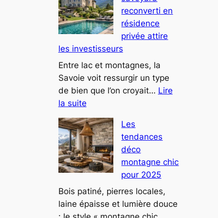
les-
reconverti en
Bains,
résidence
une
privée attire
villa
les investisseurs
au
design
Entre lac et montagnes, la
futuriste
Savoie voit ressurgir un type
attire
de bien que l’on croyait…
Lire
:
tous
la suite
Ce
les
Les
château
regards
tendances
savoyard
déco
reconverti
montagne chic
en
pour 2025
résidence
privée
Bois patiné, pierres locales,
attire
laine épaisse et lumière douce
les
: le style « montagne chic…