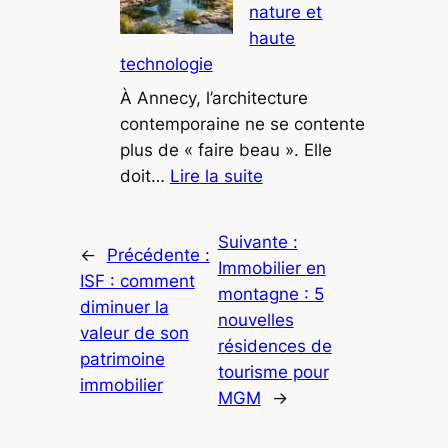
nature et
redéfinissent
haute
le
technologie
luxe
en
À Annecy, l’architecture
montagne
contemporaine ne se contente
plus de « faire beau ». Elle
:
doit…
Lire la suite
Ce
projet
Suivante :
architectural
←
Précédente :
Immobilier en
à
ISF : comment
montagne : 5
Annecy
diminuer la
nouvelles
mêle
valeur de son
résidences de
nature
patrimoine
tourisme pour
et
immobilier
MGM
→
haute
technologie