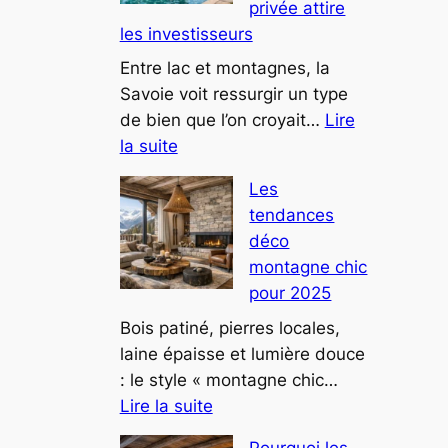
privée attire
villa
les investisseurs
au
design
Entre lac et montagnes, la
futuriste
Savoie voit ressurgir un type
attire
de bien que l’on croyait…
Lire
:
tous
la suite
Ce
les
Les
château
regards
tendances
savoyard
déco
reconverti
montagne chic
en
pour 2025
résidence
privée
Bois patiné, pierres locales,
attire
laine épaisse et lumière douce
les
: le style « montagne chic…
:
investisseurs
Lire la suite
Les