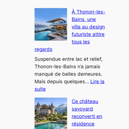
À Thonon-les-
Bains, une
villa au design
futuriste attire
tous les
regards
Suspendue entre lac et relief,
Thonon-les-Bains n’a jamais
manqué de belles demeures.
Mais depuis quelques…
Lire la
:
suite
À
Ce château
Thonon-
savoyard
les-
reconverti en
Bains,
résidence
une