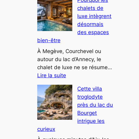
Pourquoi les
tendances
chalets de
déco
luxe intègrent
montagne
désormais
chic
des espaces
pour
bien-être
2025
À Megève, Courchevel ou
autour du lac d’Annecy, le
chalet de luxe ne se résume…
:
Lire la suite
Pourquoi
Cette villa
les
troglodyte
chalets
près du lac du
de
Bourget
luxe
intrigue les
intègrent
curieux
désormais