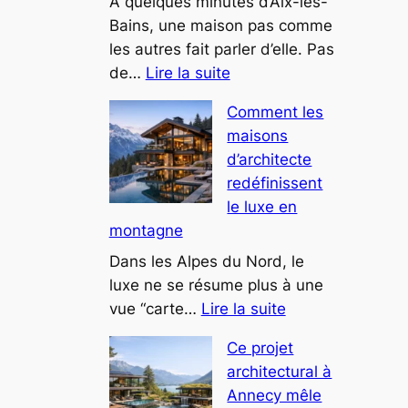
des
À quelques minutes d’Aix-les-
espaces
Bains, une maison pas comme
bien-
les autres fait parler d’elle. Pas
:
être
de…
Lire la suite
Cette
Comment les
villa
maisons
troglodyte
d’architecte
près
redéfinissent
du
le luxe en
lac
montagne
du
Bourget
Dans les Alpes du Nord, le
intrigue
luxe ne se résume plus à une
:
les
vue “carte…
Lire la suite
Comment
curieux
Ce projet
les
architectural à
maisons
Annecy mêle
d’architecte